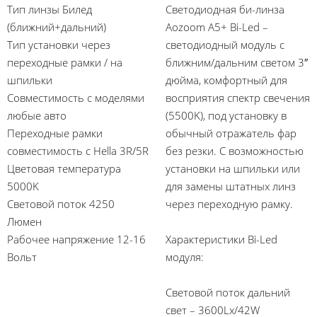
Тип линзы Билед
Светодиодная би-линза
(ближний+дальний)
Aozoom A5+ Bi-Led –
Тип установки через
светодиодный модуль с
переходные рамки / на
ближним/дальним светом 3″
шпильки
дюйма, комфортный для
Совместимость с моделями
восприятия спектр свечения
любые авто
(5500K), под установку в
Переходные рамки
обычный отражатель фар
совместимость с Hella 3R/5R
без резки. С возможностью
Цветовая температура
установки на шпильки или
5000K
для замены штатных линз
Световой поток 4250
через переходную рамку.
Люмен
Рабочее напряжение 12-16
Характеристики Bi-Led
Вольт
модуля:
Световой поток дальний
свет – 3600Lx/42W