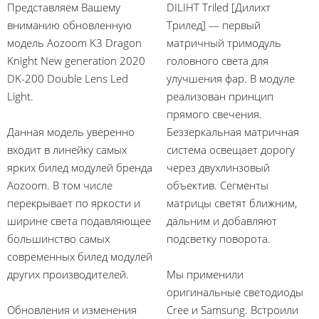
Представляем Вашему
DILIHT Triled [Дилихт
вниманию обновленную
Трилед] — первый
модель Aozoom K3 Dragon
матричный тримодуль
Knight New generation 2020
головного света для
DK-200 Double Lens Led
улучшения фар. В модуле
Light.
реализован принцип
прямого свечения.
Данная модель уверенно
Беззеркальная матричная
входит в линейку самых
система освещает дорогу
ярких билед модулей бренда
через двухлинзовый
Aozoom. В том числе
объектив. Сегменты
перекрывает по яркости и
матрицы светят ближним,
ширине света подавляющее
дальним и добавляют
большинство самых
подсветку поворота.
современных билед модулей
других производителей.
Мы применили
оригинальные светодиоды
Обновления и изменения
Cree и Samsung. Встроили