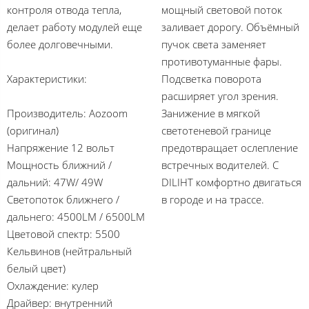
контроля отвода тепла,
мощный световой поток
делает работу модулей еще
заливает дорогу. Объёмный
более долговечными.
пучок света заменяет
противотуманные фары.
Характеристики:
Подсветка поворота
расширяет угол зрения.
Производитель: Aozoom
Занижение в мягкой
(оригинал)
светотеневой границе
Напряжение 12 вольт
предотвращает ослепление
Мощность ближний /
встречных водителей. С
дальний: 47W/ 49W
DILIHT комфортно двигаться
Светопоток ближнего /
в городе и на трассе.
дальнего: 4500LM / 6500LM
Цветовой спектр: 5500
Кельвинов (нейтральный
белый цвет)
Охлаждение: кулер
Драйвер: внутренний