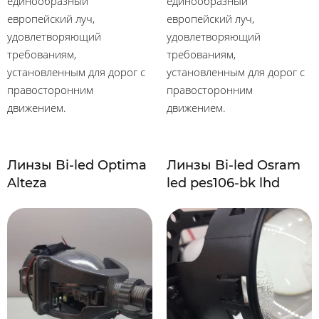
единообразный
единообразный
европейский луч,
европейский луч,
удовлетворяющий
удовлетворяющий
требованиям,
требованиям,
установленным для дорог с
установленным для дорог с
правосторонним
правосторонним
движением.
движением.
Линзы Bi-led Optima
Линзы Bi-led Osram
Alteza
led pes106-bk lhd