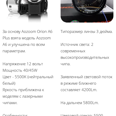
За основу Aozoom Orion A6
Типоразмер линзы 3 дюйма.
Plus взята модель Aozoom
A6 и улучшена по всем
Источник света: 2
параметрам.
современных
высокопроизводительных
Напряжение 12 вольт
чипа.
Мощность 40/45W
Цвет - 5500K (нейтральный
Заявленный световой поток
белый)
в режиме ближнего
Яркость приближена к
составляет 4200Lm.
моделям с лазерными
чипами.
На дальнем 5800Lm.
Особенности:
Цветовой спектр: 5500