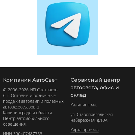
Компания АвтоСвет
Сервисный центр
автосвета, офис и
© 2006-2026 ИП Светлаков
склад
С.Г. Оптовые и розничные
продажи автоламп и полезных
Калининград
автоаксессуаров в
Калининграде и области.
ул. Старопрегольская
Центр автомобильного
набережная, д.10А
освещения.
Карта проезда
ИНН 390407487753