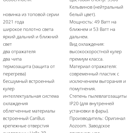
Кельвинов (нейтральный
новинка из топовой серии
белый цвет).
2021 года
Мощность: 49 Ватт на
широкое полотно света
ближнем и 53 Ватт на
яркий дальний и ближний
дальнем.
свет
Вид охлаждения:
два отражателя
высокоскоростной кулер
два чипа
премиум класса.
термозащита (защита от
Материал отражателя:
перегрева)
современный пластик с
бесшумный встроенный
исключением выгорания и
кулер
помутнения.
интеллектуальная система
Степень пылевлагозащиты
охлаждения
IP20 (для внутренней
облегченные материалы
установки в фары).
встроенный CanBus
Производитель: Оригинал
крепежные отверстия
Aozoom. Заводское