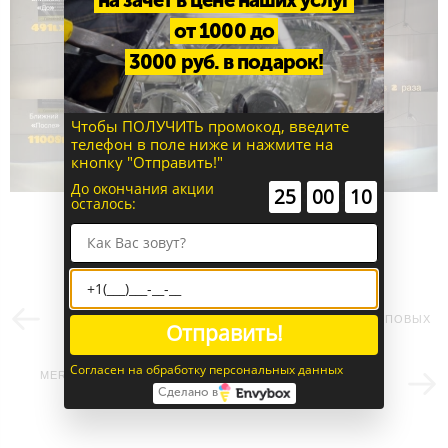
от 1000 до
3000 руб. в подарок!
Чтобы ПОЛУЧИТЬ промокод, введите
телефон в поле ниже и нажмите на
кнопку "Отправить!"
До окончания акции
:
:
25
00
10
осталось:
JEEP GRAND CHEROKEE ПОЛУЧИЛ НОВЫЙ СВЕТ
БЛАГОДАРЯ УСТАНОВКЕ СОВРЕМЕННЫХ ДВУХЧИПОВЫХ
Отправить!
ЛИНЗ
Согласен на обработку персональных данных
MERCEDES-BENZ GL-CLASS - СВЕТ ТЕПЕРЬ ПРОСТО
Сделано в
ОГОНЬ!