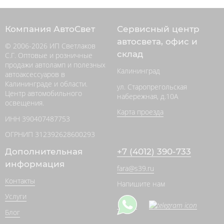
Компания АвтоСвет
Сервисный центр
автосвета, офис и
© 2006-2026 ИП Светлаков
склад
С.Г. Оптовые и розничные
продажи автоламп и полезных
Калининград
автоаксессуаров в
Калининграде и области.
ул. Старопрегольская
Центр автомобильного
набережная, д.10А
освещения.
Карта проезда
ИНН 390407487753
ОГРНИП 312392628600293
Дополнительная
+7 (4012) 390-733
информация
fara@s39.ru
Контакты
Напишите нам
Услуги
Блог