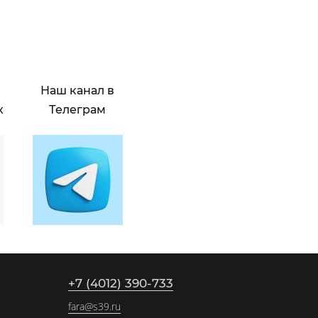
Наш канал в
х
Телеграм
+7 (4012) 390-733
fara@s39.ru