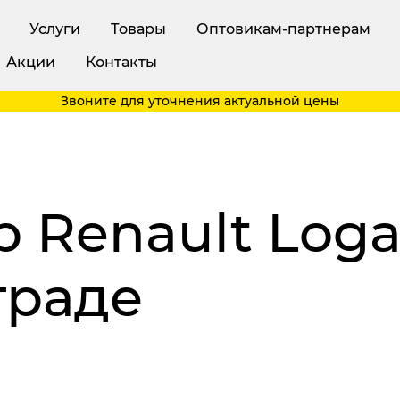
Услуги
Товары
Оптовикам-партнерам
Акции
Контакты
Звоните для уточнения актуальной цены
 Renault Log
граде