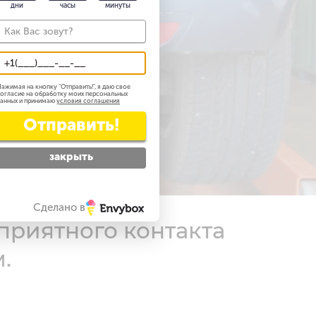
дни
часы
минуты
розницу
ажимая на кнопку "
Отправить!
", я даю свое
огласие на обработку моих персональных
анных и принимаю
условия соглашения
Отправить!
закрыть
Сделано в
приятного контакта
.