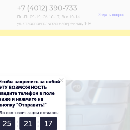
+7 (4012) 390-733
Задать вопрос
Пн-Пт 09-19; Сб 10-17; Вск 10-14
ул. Старопрегольская набережная, 10А
×
Чтобы закрепить за собой
ЭТУ ВОЗМОЖНОСТЬ
введите телефон в поле
ниже и нажмите на
кнопку "Отправить!"
До окончания акции осталось:
25
21
17