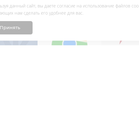
ьзуя данный сайт, вы даете согласие на использование файлов cook
Мы в
АвтоСвет в
АвтоСвет на
ающих нам сделать его удобнее для вас.
Вконтакте
2ГИС
Яндекс Карта
Принять
сный центр
Дополнительная
вета, офис и склад
информация
град
Контакты
ропрегольская набережная,
Услуги
Блог
роезда
Вакансии