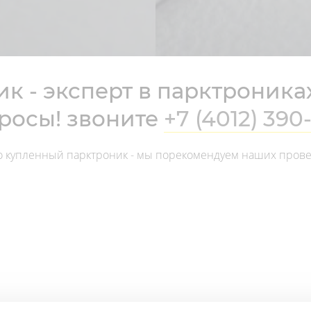
к - эксперт в парктроника
просы! звоните
+7 (4012) 390
 что купленный парктроник - мы порекомендуем наших про