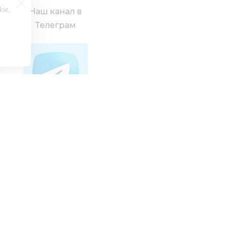
ie,
Наш канал в
х
Телеграм
+7 (4012) 390-733
fara@s39.ru
Напишите нам