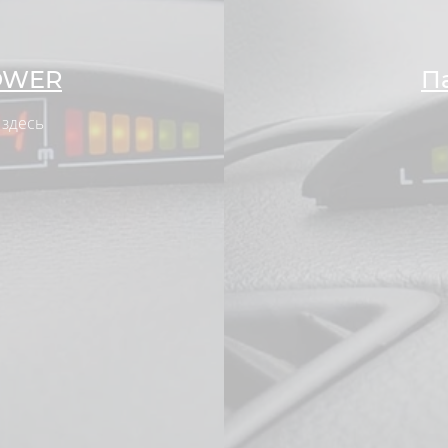
OWER
П
 здесь