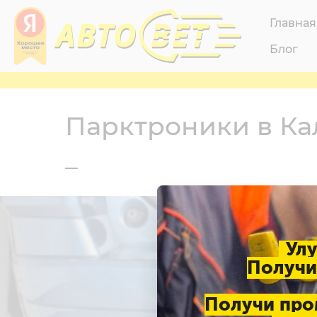
Главная
Блог
Парктроники в К
_
Ул
Получи
Получи про