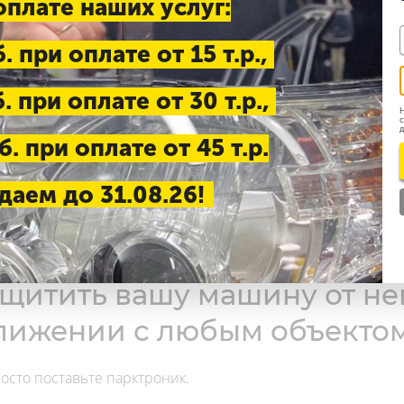
оплате наших услуг:
рктроников оптом и в 
. при оплате от 15 т.р.,
. при оплате от 30 т.р.,
м помогают.....
Н
с
д
. при оплате от 45 т.р.
даем до 31.08.26!
щитить вашу машину от не
лижении с любым объектом
осто поставьте парктроник.