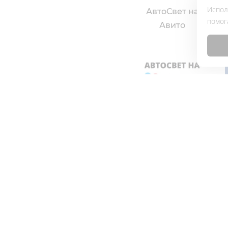
Испол
АвтоСвет на
помог
Авито
Компания АвтоСвет
Серви
автос
© 2006-2026 ИП Светлаков С.Г.
Оптовые и розничные продажи
Калинин
автоламп и полезных автоаксессуаров
ул. Ста
в Калининграде и области. Центр
д.10А
автомобильного освещения.
Карта п
ИНН 390407487753