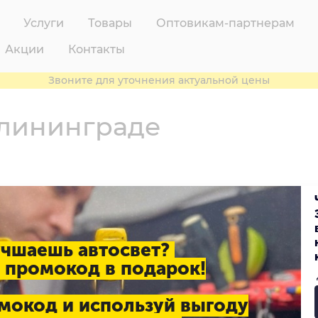
Услуги
Товары
Оптовикам-партнерам
Акции
Контакты
Звоните для уточнения актуальной цены
алининграде
учшаешь автосвет?
 промокод в подарок!
мокод и используй выгоду