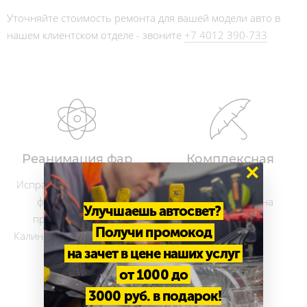
Уточняйте стоимость ремонта для вашей модели авто в
нашем клиентском отделе - звоните
+7 4012 390-733
Реанимация фар
Комплексная
×
гарантия
Исправляем все болезни
фар любых авто,
И на работы, и на
Улучшаешь автосвет?
представленных в
материалы
Получи промокод
Калининградской области
на зачет в цене наших услуг
от 1000 до
3000 руб. в подарок!