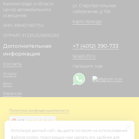
Калининграде и области.
ул. Старопрегольская
Центр автомобильного
набережная, д.10А
освещения.
Карта проезда
ИНН 390407487753
ОГРНИП 312392628600293
Дополнительная
+7 (4012) 390-733
информация
fara@s39.ru
Контакты
Напишите нам
Услуги
Блог
Вакансии
Политика конфиденциальности
Используя данный сайт, вы даете согласие на использование
файлов cookie, помогающих нам сделать его удобнее для