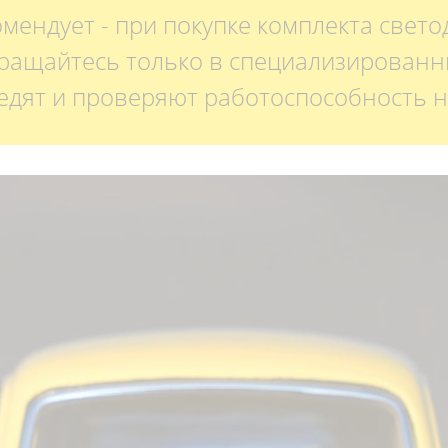
мендует - при покупке комплекта свет
ращайтесь только в специализированны
едят и проверяют работоспособность н