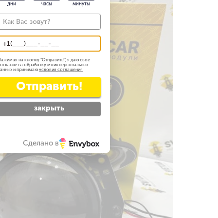
дни
часы
минуты
ажимая на кнопку "
Отправить!
", я даю свое
огласие на обработку моих персональных
анных и принимаю
условия соглашения
Отправить!
закрыть
Сделано в