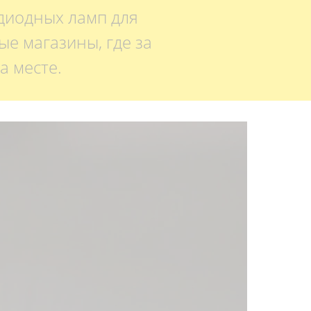
одиодных ламп для
е магазины, где за
а месте.