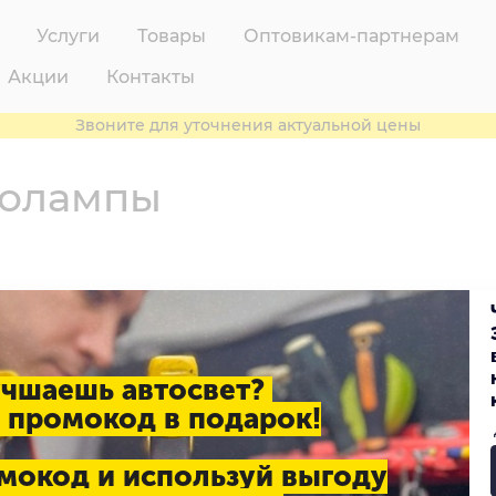
Услуги
Товары
Оптовикам-партнерам
Акции
Контакты
Звоните для уточнения актуальной цены
толампы
учшаешь автосвет?
 промокод в подарок!
мокод и используй выгоду