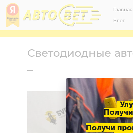
Главная
Блог
Светодиодные ав
_
Ул
Получи
Получи про