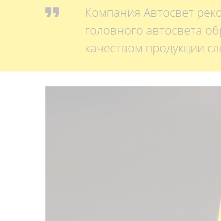
Компания Автосвет реко
головного автосвета об
качеством продукции сл