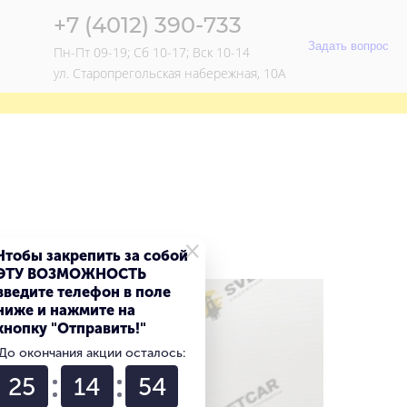
+7 (4012) 390-733
Задать вопрос
Пн-Пт 09-19; Сб 10-17; Вск 10-14
ул. Старопрегольская набережная, 10А
×
Чтобы закрепить за собой
ЭТУ ВОЗМОЖНОСТЬ
введите телефон в поле
ниже и нажмите на
кнопку "Отправить!"
До окончания акции осталось:
25
14
54