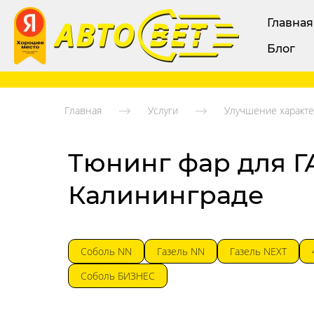
Главная
Блог
Главная
Услуги
Улучшение характе
Тюнинг фар для Г
Калининграде
Соболь NN
Газель NN
Газель NEXT
Соболь БИЗНЕС