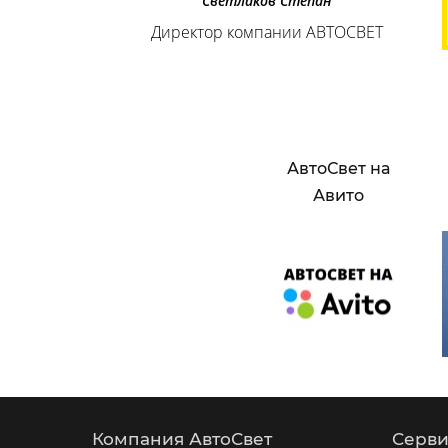
Светлаков Степан
Директор компании АВТОСВЕТ
АвтоСвет на
Авито
Компания АвтоСвет
Серви