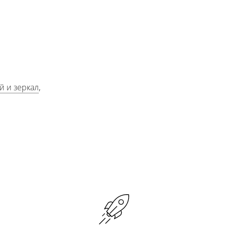
й и зеркал
,