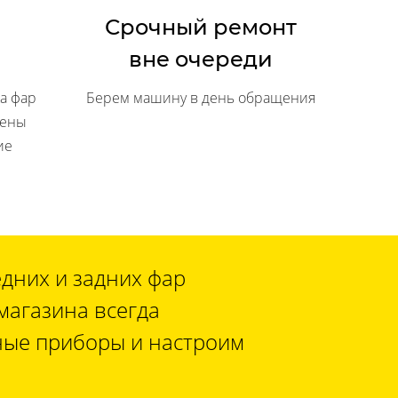
Срочный ремонт
вне очереди
а фар
Берем машину в день обращения
мены
ие
дних и задних фар
магазина всегда
ьные приборы и настроим