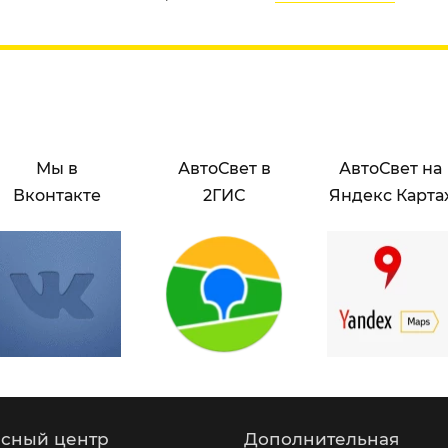
Мы в
АвтоСвет в
АвтоСвет на
Вконтакте
2ГИС
Яндекс Карта
сный центр
Дополнительная