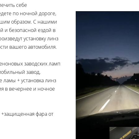
печить себе
едете по ночной дороге,
чшим образом. С нашими
й и безопасной ездой в
оизведут установку линз
ости вашего автомобиля.
еноновых заводских ламп
мобильный завод,
 ламы + установка линз
ия в вечернее и ночное
! +защищенная фара от