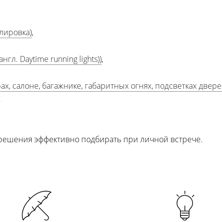
лировка)
,
гл. Daytime running lights))
,
х, салоне, багажнике, габаритных огнях, подсветках двере
,
 решения эффективно подбирать при личной встрече.