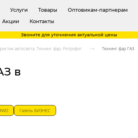
Услуги
Товары
Оптовикам-партнерам
Акции
Контакты
Звоните для уточнения актуальной цены
ристик автосвета. Тюнинг фар. Ретрофит
Тюнинг фар ГАЗ
АЗ в
4WD
Газель БИЗНЕС