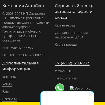
Компания АвтоСвет
Сервисный центр
автосвета, офис и
© 2006-2026 ИП Светлаков
склад
С.Г. Оптовые и розничные
продажи автоламп и полезных
Калининград
автоаксессуаров в
Калининграде и области.
ул. Старопрегольская
Центр автомобильного
набережная, д.10А
освещения.
Карта проезда
ИНН 390407487753
ОГРНИП 312392628600293
Дополнительная
+7 (4012) 390-733
информация
fara@s39.ru
Контакты
Напишите нам
Услуги
Блог
Вакансии