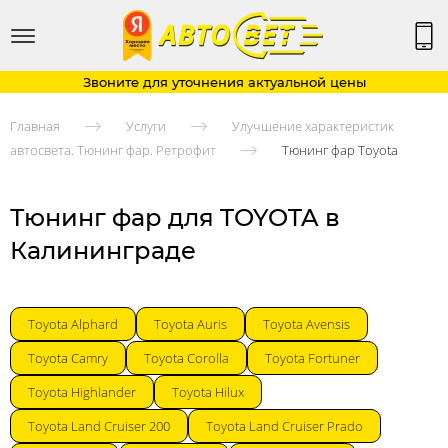
Звоните для уточнения актуальной цены
Главная
Услуги
Улучшение характеристик
автосвета. Тюнинг фар. Ретрофит
Тюнинг фар Toyota
Тюнинг фар для TOYOTA в
Калининграде
Toyota Alphard
Toyota Auris
Toyota Avensis
Toyota Camry
Toyota Corolla
Toyota Fortuner
Toyota Highlander
Toyota Hilux
Toyota Land Cruiser 200
Toyota Land Cruiser Prado