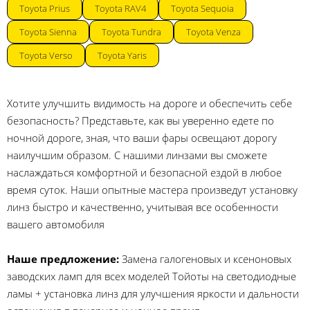
Toyota Prius
Toyota RAV4
Toyota Sequoia
Toyota Sienna
Toyota Tundra
Toyota Venza
Toyota Verso
Toyota Yaris
Хотите улучшить видимость на дороге и обеспечить себе
безопасность? Представьте, как вы уверенно едете по
ночной дороге, зная, что ваши фары освещают дорогу
наилучшим образом. С нашими линзами вы сможете
наслаждаться комфортной и безопасной ездой в любое
время суток. Наши опытные мастера произведут установку
линз быстро и качественно, учитывая все особенности
вашего автомобиля
Наше предложение:
Замена галогеновых и ксеноновых
заводских ламп для всех моделей Тойоты на светодиодные
ламы + установка линз для улучшения яркости и дальности